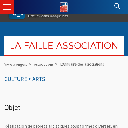
×
Angers.fr : Retour à l'accueil
AF
Vivre à Angers
VOIR
Ville d'Angers
Gratuit - dans Google Play
LA FAILLE ASSOCIATION
Vivre à Angers
Associations
L'Annuaire des associations
CULTURE > ARTS
Objet
Réalisation de projets artistiques sous formes diverses, en