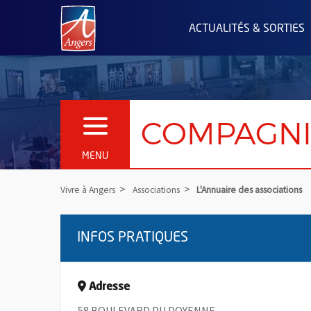
Angers.fr : Retour à l'accueil
ACTUALITÉS & SORTIES
COMPAGNI
OUVRIR LE MENU
MENU
Vivre à Angers
Associations
L'Annuaire des associations
INFOS PRATIQUES
Adresse
58 BOULEVARD DU DOYENNE