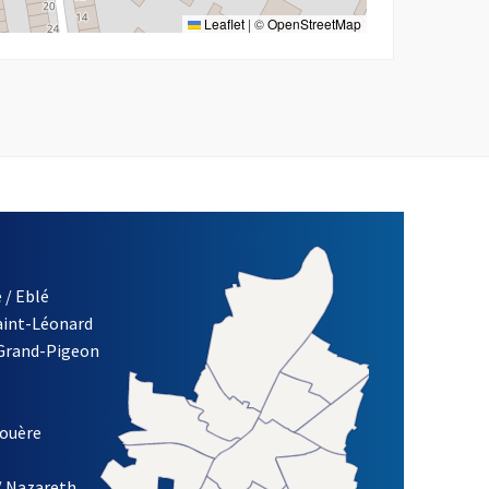
Leaflet
|
©
OpenStreetMap
 / Eblé
Saint-Léonard
re)
 Grand-Pigeon
ETTRE D'INFORMATION DES ASSOCIATIONS DE LA VILLE D'ANG
louère
/ Nazareth