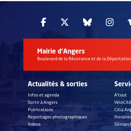
Facebook
, Ouvre une nouvelle fe
Twitter
, Ouvre une nouv
Bluesky
, Ouvre un
Inst
, Ou
Mairie d'Angers
Boulevard de la Résistance et de la Déportati
Actualités & sorties
Serv
Infos et agenda
A'tout
Sortir à Angers
VéloCit
Publications
Citiz An
Reportages photographiques
Horaires
, Ouvre une nouvelle fenêtre
Videos
Démarch