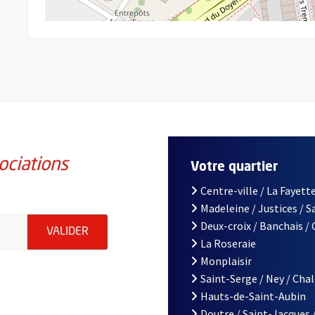
ociations
Votre quartier
Centre-ville / La Fayette
Madeleine / Justices / 
iations de la ville d'Angers, indiquez votre email (champ obligatoi
Deux-croix / Banchais /
ENVOYER MA DEMANDE D'INSCRIPTION À LA L
VALIDER
La Roseraie
Monplaisir
Saint-Serge / Ney / Cha
Hauts-de-Saint-Aubin
Doutre / Saint-Jacques 