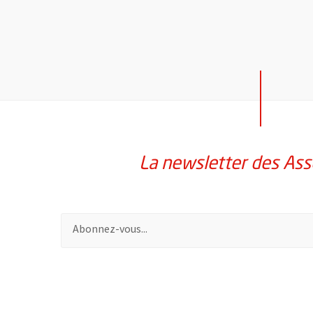
La newsletter des Ass
Pour vous inscrire à la lettre d'information des assoc
51985