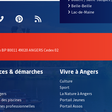
Belle-Beille
Lac-de-Maine
nêtre
elle fenêtre
e nouvelle fenêtre
agram
vre une nouvelle fenêtre
Vimeo
, Ouvre une nouvelle fenêtre
Pinterest
, Ouvre une nouvelle fenêtre
Flux RSS
on BP 80011 49020 ANGERS Cedex 02
ices & démarches
Vivre à Angers
Culture
é
Sport
, Ouvre une nouvelle fenêtre
gers
La Nature à Angers
 des piscines
Portail Jeunes
es professionnelles
Portail Assos