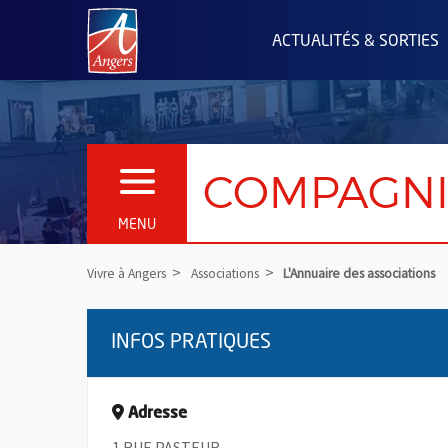
Angers.fr : Retour à l'accueil
ACTUALITÉS & SORTIES
COMPAGN
OUVRIR LE MENU
MENU
Vivre à Angers
Associations
L'Annuaire des associations
INFOS PRATIQUES
Adresse
1 RUE PASTEUR