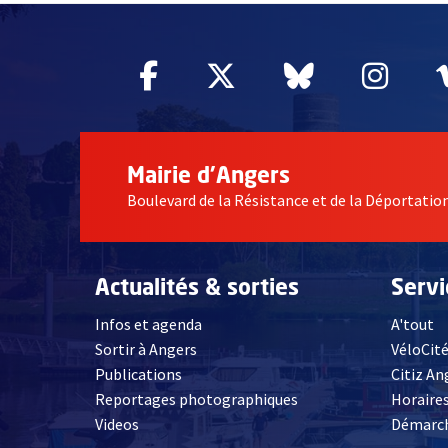
Facebook
, Ouvre une nouvelle fe
Twitter
, Ouvre une nouv
Bluesky
, Ouvre un
Inst
, Ou
Mairie d'Angers
Boulevard de la Résistance et de la Déportati
Actualités & sorties
Serv
Infos et agenda
A'tout
Sortir à Angers
VéloCit
Publications
Citiz An
Reportages photographiques
Horaires
, Ouvre une nouvelle fenêtre
Videos
Démarch