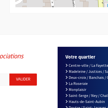
ociations
Votre quartier
Centre-ville / La Fayette
Madeleine / Justices / 
iations de la ville d'Angers, indiquez votre email (champ obligatoi
Deux-croix / Banchais /
ENVOYER MA DEMANDE D'INSCRIPTION À LA L
VALIDER
La Roseraie
Monplaisir
Saint-Serge / Ney / Cha
Hauts-de-Saint-Aubin
Doutre / Saint-Jacques 