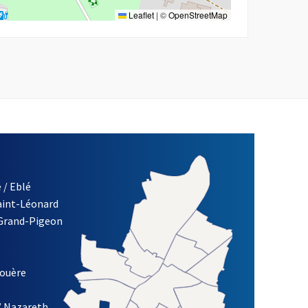
Leaflet
|
©
OpenStreetMap
 / Eblé
Saint-Léonard
re)
 Grand-Pigeon
ETTRE D'INFORMATION DES ASSOCIATIONS DE LA VILLE D'ANG
louère
/ Nazareth