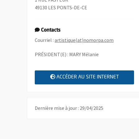
49130 LES PONTS-DE-CE
Contacts
, Ouvre une 
Courriel :
artistique(at)nomorpa.com
PRÉSIDENT(E) : MARY Mélanie
, OUVRE
ACCÉDER AU SITE INTERNET
Dernière mise à jour : 29/04/2025