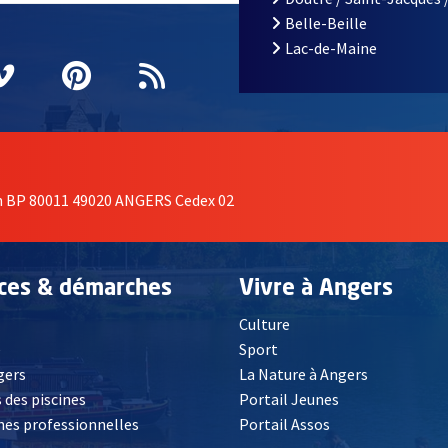
Belle-Beille
Lac-de-Maine
nêtre
elle fenêtre
e nouvelle fenêtre
agram
vre une nouvelle fenêtre
Vimeo
, Ouvre une nouvelle fenêtre
Pinterest
, Ouvre une nouvelle fenêtre
Flux RSS
on BP 80011 49020 ANGERS Cedex 02
ices & démarches
Vivre à Angers
Culture
é
Sport
, Ouvre une nouvelle fenêtre
gers
La Nature à Angers
 des piscines
Portail Jeunes
es professionnelles
Portail Assos