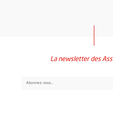
La newsletter des Ass
Pour vous inscrire à la lettre d'information des assoc
51985