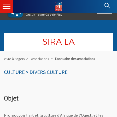
×
Angers.fr : Retour à l'accueil
AF
Vivre à Angers
VOIR
Ville d'Angers
Gratuit - dans Google Play
SIRA LA
Vivre à Angers
Associations
L'Annuaire des associations
CULTURE > DIVERS CULTURE
Objet
Promouvoir l'art et la culture d'Afrique de l'Ouest, et les