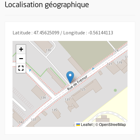
Localisation géographique
Latitude : 47.45625099 / Longitude : -0.56144113
+
−
Leaflet
|
©
OpenStreetMap