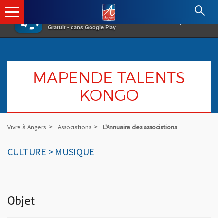
×
Angers.fr : Retour à l'accueil
AF
Vivre à Angers
VOIR
Ville d'Angers
Gratuit - dans Google Play
MAPENDE TALENTS
KONGO
Vivre à Angers
Associations
L'Annuaire des associations
CULTURE > MUSIQUE
Objet