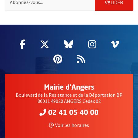
ENVOY
VALIDER
51985
Facebook
, Ouvre une nouvelle fenêtre
Twitter
, Ouvre une nouvelle fe
Bluesky
, Ouvre une nouv
Instagram
, Ouvre un
Vime
, Ouv
Pinterest
, Ouvre une nouvell
Flux RSS
Mairie d'Angers
Boulevard de la Résistance et de la Déportation BP
80011 49020 ANGERS Cedex 02
02 41 05 40 00
Voir les horaires