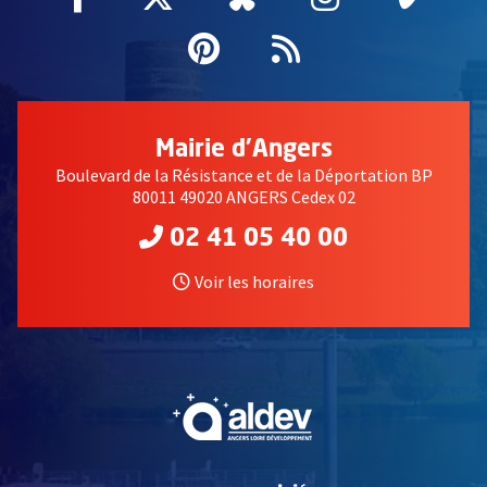
Pinterest
, Ouvre une nouvell
Flux RSS
Mairie d'Angers
Boulevard de la Résistance et de la Déportation BP
80011 49020 ANGERS Cedex 02
02 41 05 40 00
Voir les horaires
, Ouvre une nouvelle fe
, Ouvre une nouvelle fe