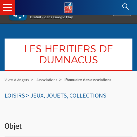
×
Angers.fr : Retour à l'accueil
AF
Vivre à Angers
VOIR
Ville d'Angers
Gratuit - dans Google Play
LES HERITIERS DE
DUMNACUS
Vivre à Angers
Associations
L'Annuaire des associations
LOISIRS > JEUX, JOUETS, COLLECTIONS
Objet