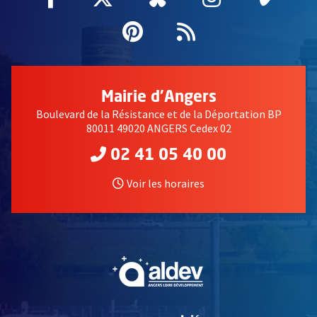
Pinterest
, Ouvre une nouvell
Flux RSS
Mairie d'Angers
Boulevard de la Résistance et de la Déportation BP
80011 49020 ANGERS Cedex 02
02 41 05 40 00
Voir les horaires
, Ouvre une nouvelle fe
, Ouvre une nouvelle fe