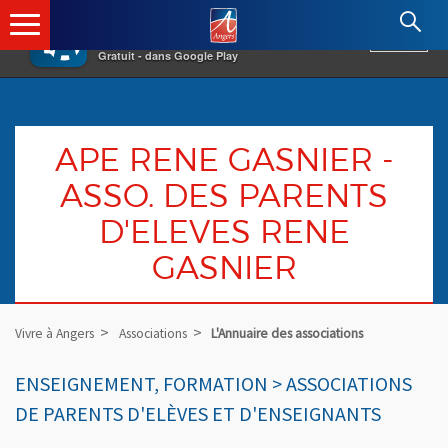
×
Angers.fr : Retour à l'accueil
AF
Vivre à Angers
VOIR
Ville d'Angers
Gratuit - dans Google Play
APE RENE GASNIER -
ASSO. DES PARENTS
D'ELEVES RENE
GASNIER
Vivre à Angers
Associations
L'Annuaire des associations
ENSEIGNEMENT, FORMATION > ASSOCIATIONS
DE PARENTS D'ELÈVES ET D'ENSEIGNANTS