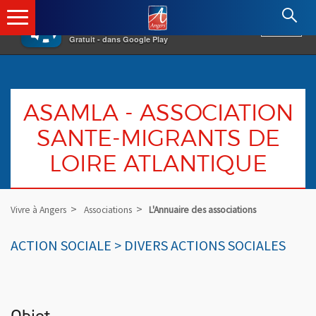
×
Angers.fr : Retour à l'accueil
AF
Vivre à Angers
VOIR
Ville d'Angers
Gratuit - dans Google Play
ASAMLA - ASSOCIATION
SANTE-MIGRANTS DE
LOIRE ATLANTIQUE
Vivre à Angers
Associations
L'Annuaire des associations
ACTION SOCIALE > DIVERS ACTIONS SOCIALES