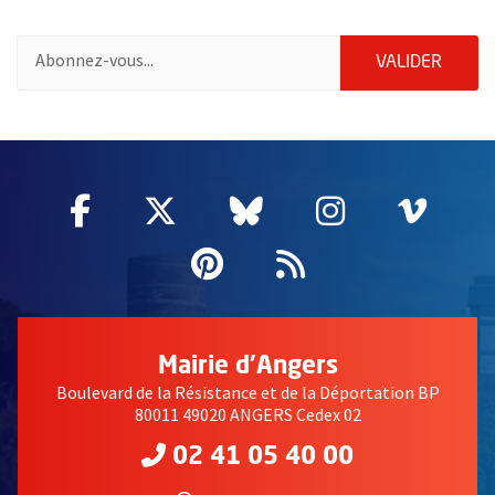
Pour vous inscrire à la lettre d'information des associations de 
ENVOY
VALIDER
51985
Facebook
, Ouvre une nouvelle fenêtre
Twitter
, Ouvre une nouvelle fe
Bluesky
, Ouvre une nouv
Instagram
, Ouvre un
Vime
, Ouv
Pinterest
, Ouvre une nouvell
Flux RSS
Mairie d'Angers
Boulevard de la Résistance et de la Déportation BP
80011 49020 ANGERS Cedex 02
02 41 05 40 00