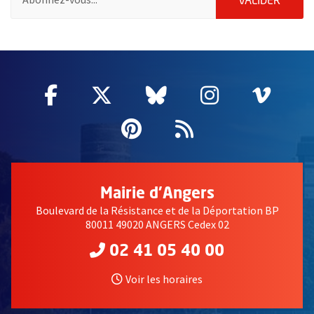
ENVOY
VALIDER
51985
Facebook
, Ouvre une nouvelle fenêtre
Twitter
, Ouvre une nouvelle fe
Bluesky
, Ouvre une nouv
Instagram
, Ouvre un
Vime
, Ouv
Pinterest
, Ouvre une nouvell
Flux RSS
Mairie d'Angers
Boulevard de la Résistance et de la Déportation BP
80011 49020 ANGERS Cedex 02
02 41 05 40 00
Voir les horaires