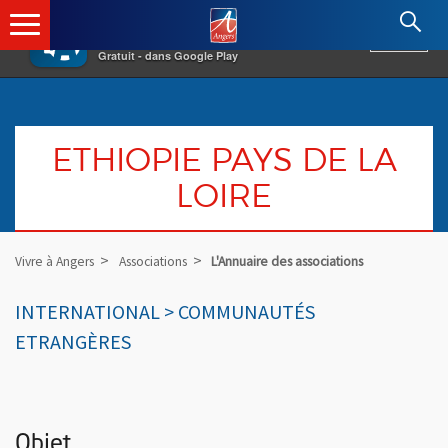
×
Angers.fr : Retour à l'accueil
AF
Vivre à Angers
VOIR
Ville d'Angers
Gratuit - dans Google Play
ETHIOPIE PAYS DE LA
LOIRE
Vivre à Angers
Associations
L'Annuaire des associations
INTERNATIONAL > COMMUNAUTÉS
ETRANGÈRES
Objet