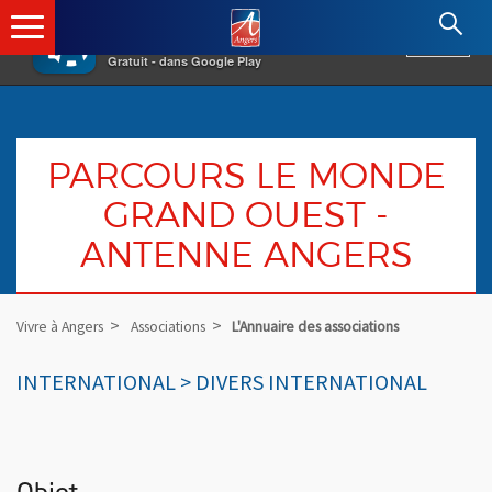
×
Angers.fr : Retour à l'accueil
AF
Vivre à Angers
VOIR
Ville d'Angers
Gratuit - dans Google Play
PARCOURS LE MONDE
GRAND OUEST -
ANTENNE ANGERS
Vivre à Angers
Associations
L'Annuaire des associations
INTERNATIONAL > DIVERS INTERNATIONAL