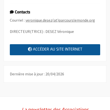
Contacts
, Ouvre u
Courriel :
veronique.desez(at)parcourslemonde.org
DIRECTEUR(TRICE) : DESEZ Véronique
, OUVRE UNE N
ACCÉDER AU SITE INTERNET
Dernière mise à jour : 20/04/2026