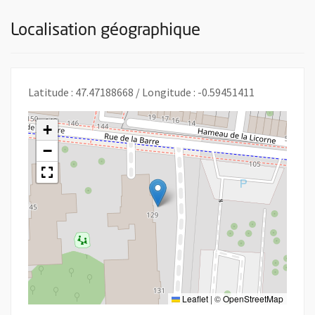
Localisation géographique
Latitude : 47.47188668 / Longitude : -0.59451411
+
−
Leaflet
|
©
OpenStreetMap