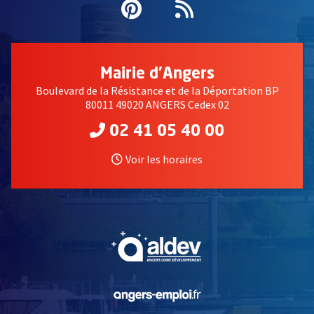
Pinterest
, Ouvre une nouvell
Flux RSS
Mairie d'Angers
Boulevard de la Résistance et de la Déportation BP
80011 49020 ANGERS Cedex 02
02 41 05 40 00
Voir les horaires
, Ouvre une nouvelle fe
, Ouvre une nouvelle fe