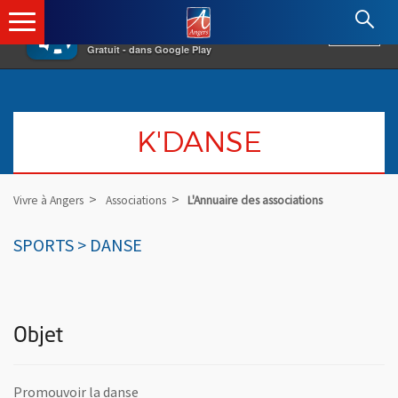
×
Angers.fr : Retour à l'accueil
AF
Vivre à Angers
VOIR
Ville d'Angers
Gratuit - dans Google Play
K'DANSE
Vivre à Angers
Associations
L'Annuaire des associations
SPORTS > DANSE
Objet
Promouvoir la danse