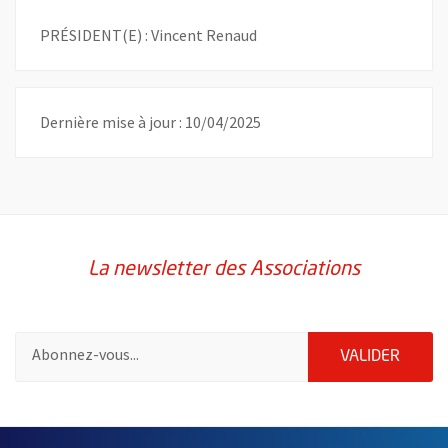
PRÉSIDENT(E) : Vincent Renaud
Dernière mise à jour : 10/04/2025
La newsletter des Associations
Pour vous inscrire à la lettre d'information des associations de 
ENVOY
VALIDER
51985