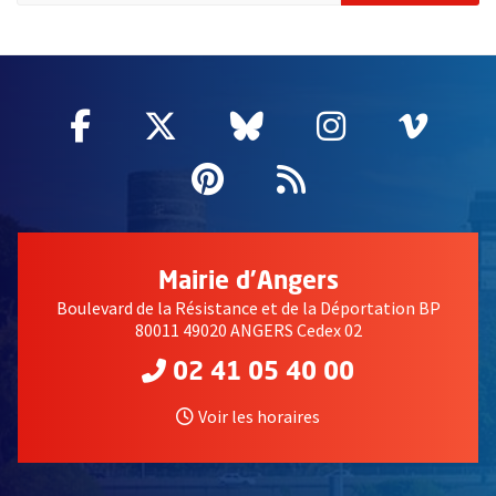
51985
Facebook
, Ouvre une nouvelle fenêtre
Twitter
, Ouvre une nouvelle fe
Bluesky
, Ouvre une nouv
Instagram
, Ouvre un
Vime
, Ouv
Pinterest
, Ouvre une nouvell
Flux RSS
Mairie d'Angers
Boulevard de la Résistance et de la Déportation BP
80011 49020 ANGERS Cedex 02
02 41 05 40 00
Voir les horaires