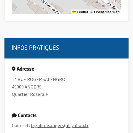
Leaflet
|
©
OpenStreetMap
INFOS PRATIQUES
Adresse
14 RUE ROGER SALENGRO
49000 ANGERS
Quartier Roseraie
Contacts
, Ouvre une nouvelle f
Courriel :
lagalerie.angers(at)yahoo.fr