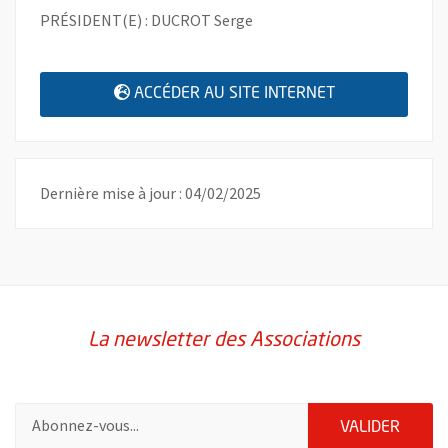
PRÉSIDENT(E) : DUCROT Serge
, OUVRE UNE N
ACCÉDER AU SITE INTERNET
Dernière mise à jour : 04/02/2025
La newsletter des Associations
Pour vous inscrire à la lettre d'information des associations de 
ENVOY
VALIDER