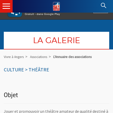
×
Angers.fr : Retour à l'accueil
AF
Vivre à Angers
VOIR
Ville d'Angers
Gratuit - dans Google Play
LA GALERIE
Vivre à Angers
Associations
L'Annuaire des associations
CULTURE > THÉÂTRE
Objet
Jouer et promouvoir un théâtre amateur de qualité destiné à