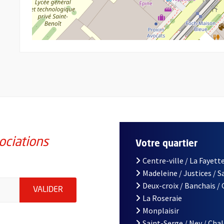
ociations
Votre quartier
Centre-ville / La Fayette
Madeleine / Justices / 
iations de la ville d'Angers, indiquez votre email (champ obligatoi
Deux-croix / Banchais /
ENVOYER MA DEMANDE D'INSCRIPTION À LA L
VALIDER
La Roseraie
Monplaisir
Saint-Serge / Ney / Cha