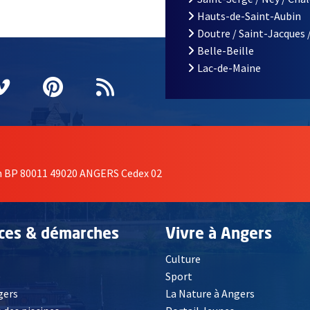
Hauts-de-Saint-Aubin
Doutre / Saint-Jacques 
Belle-Beille
Lac-de-Maine
nêtre
elle fenêtre
e nouvelle fenêtre
agram
vre une nouvelle fenêtre
Vimeo
, Ouvre une nouvelle fenêtre
Pinterest
, Ouvre une nouvelle fenêtre
Flux RSS
on BP 80011 49020 ANGERS Cedex 02
ices & démarches
Vivre à Angers
Culture
é
Sport
, Ouvre une nouvelle fenêtre
gers
La Nature à Angers