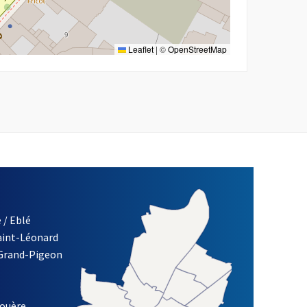
Leaflet
|
©
OpenStreetMap
 / Eblé
Saint-Léonard
re)
 Grand-Pigeon
ETTRE D'INFORMATION DES ASSOCIATIONS DE LA VILLE D'ANG
louère