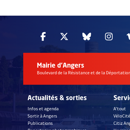
51985
Facebook
, Ouvre une nouvelle fe
Twitter
, Ouvre une nouv
Bluesky
, Ouvre un
Inst
, Ou
Mairie d'Angers
Boulevard de la Résistance et de la Déportati
Actualités & sorties
Serv
Infos et agenda
A'tout
Sortir à Angers
VéloCit
Publications
Citiz An