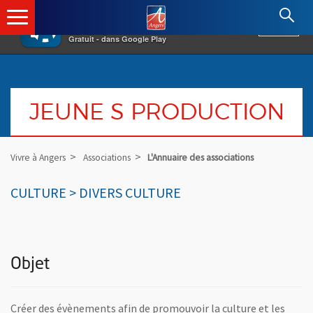
×
Angers.fr : Retour à l'accueil
AF
Vivre à Angers
VOIR
Ville d'Angers
Gratuit - dans Google Play
JEUNE S PRODUCTION
Vivre à Angers
Associations
L'Annuaire des associations
CULTURE > DIVERS CULTURE
Objet
Créer des évènements afin de promouvoir la culture et les