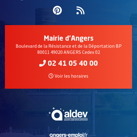
Pinterest
, Ouvre une nouvell
Flux RSS
Mairie d'Angers
Boulevard de la Résistance et de la Déportation BP
80011 49020 ANGERS Cedex 02
02 41 05 40 00
Voir les horaires
, Ouvre une nouvelle fe
, Ouvre une nouvelle fe