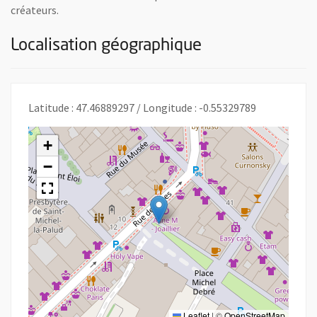
créateurs.
Localisation géographique
Latitude : 47.46889297 / Longitude : -0.55329789
+
−
Leaflet
|
©
OpenStreetMap