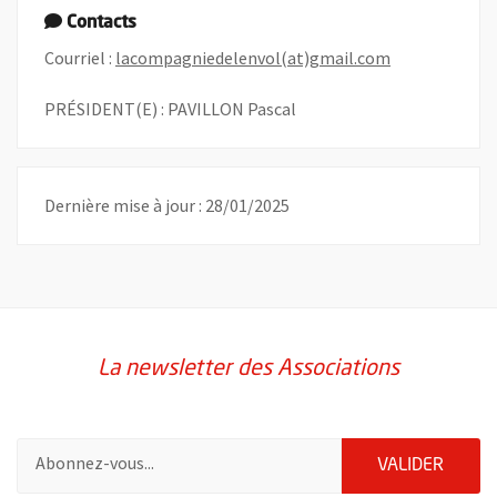
Contacts
, Ouvre une no
Courriel :
lacompagniedelenvol(at)gmail.com
PRÉSIDENT(E) : PAVILLON Pascal
Dernière mise à jour : 28/01/2025
La newsletter des Associations
Pour vous inscrire à la lettre d'information des associations de 
ENVOY
VALIDER