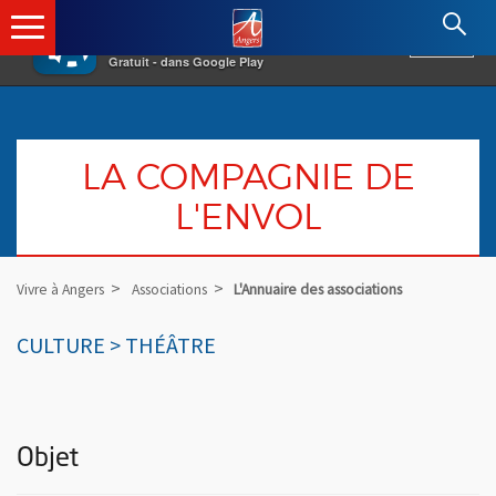
×
Angers.fr : Retour à l'accueil
AF
Vivre à Angers
VOIR
Ville d'Angers
Gratuit - dans Google Play
LA COMPAGNIE DE
L'ENVOL
Vivre à Angers
Associations
L'Annuaire des associations
CULTURE > THÉÂTRE
Objet