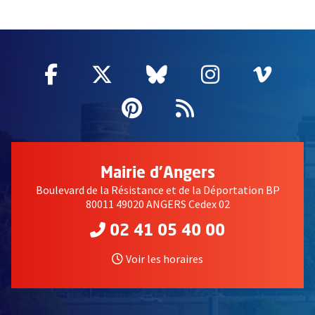
51985
Facebook
, Ouvre une nouvelle fenêtre
Twitter
, Ouvre une nouvelle fe
Bluesky
, Ouvre une nouv
Instagram
, Ouvre un
Vime
, Ouv
Pinterest
, Ouvre une nouvell
Flux RSS
Mairie d'Angers
Boulevard de la Résistance et de la Déportation BP
80011 49020 ANGERS Cedex 02
02 41 05 40 00
Voir les horaires