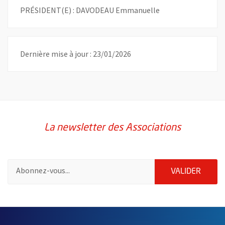
PRÉSIDENT(E) : DAVODEAU Emmanuelle
Dernière mise à jour : 23/01/2026
La newsletter des Associations
Pour vous inscrire à la lettre d'information des associations de 
ENVOY
VALIDER
51985