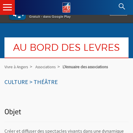
×
Angers.fr : Retour à l'accueil
AF
Vivre à Angers
VOIR
Ville d'Angers
Gratuit - dans Google Play
AU BORD DES LEVRES
Vivre à Angers
Associations
L'Annuaire des associations
CULTURE > THÉÂTRE
Objet
Créer et diffuser des spectacles vivants dans une dynamique