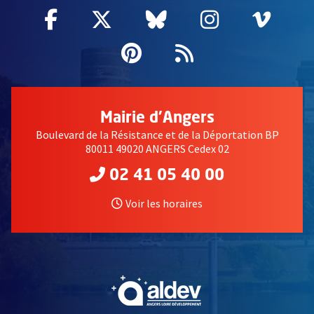
Facebook
, Ouvre une nouvelle fenêtre
Twitter
, Ouvre une nouvelle fe
Bluesky
, Ouvre une nouv
Instagram
, Ouvre un
Vime
, Ouv
Pinterest
, Ouvre une nouvell
Flux RSS
Mairie d'Angers
Boulevard de la Résistance et de la Déportation BP
80011 49020 ANGERS Cedex 02
02 41 05 40 00
Voir les horaires
, Ouvre une nouvelle fe