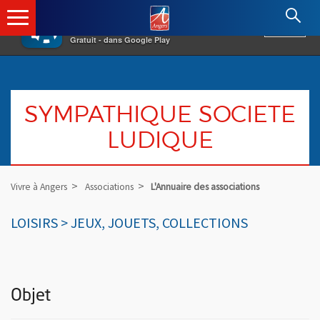
×
Angers.fr : Retour à l'accueil
AF
Vivre à Angers
VOIR
Ville d'Angers
Gratuit - dans Google Play
SYMPATHIQUE SOCIETE
LUDIQUE
Vivre à Angers
Associations
L'Annuaire des associations
LOISIRS > JEUX, JOUETS, COLLECTIONS
Objet