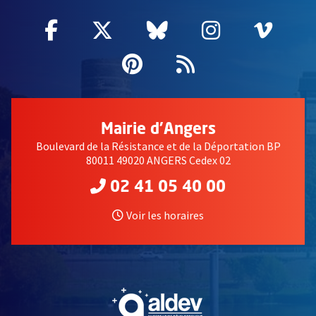
Facebook
, Ouvre une nouvelle fenêtre
Twitter
, Ouvre une nouvelle fe
Bluesky
, Ouvre une nouv
Instagram
, Ouvre un
Vime
, Ouv
Pinterest
, Ouvre une nouvell
Flux RSS
Mairie d'Angers
Boulevard de la Résistance et de la Déportation BP
80011 49020 ANGERS Cedex 02
02 41 05 40 00
Voir les horaires
, Ouvre une nouvelle fe