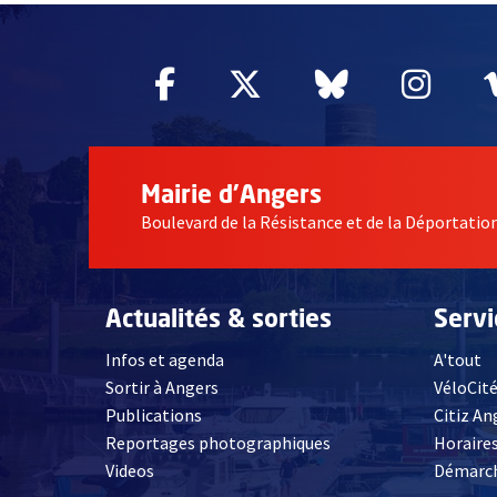
Facebook
, Ouvre une nouvelle fe
Twitter
, Ouvre une nouv
Bluesky
, Ouvre un
Inst
, Ou
Mairie d'Angers
Boulevard de la Résistance et de la Déportati
Actualités & sorties
Serv
Infos et agenda
A'tout
Sortir à Angers
VéloCit
Publications
Citiz An
Reportages photographiques
Horaires
, Ouvre une nouvelle fenêtre
Videos
Démarch