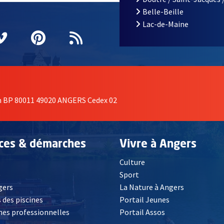
Belle-Beille
Lac-de-Maine
nêtre
elle fenêtre
e nouvelle fenêtre
agram
vre une nouvelle fenêtre
Vimeo
, Ouvre une nouvelle fenêtre
Pinterest
, Ouvre une nouvelle fenêtre
Flux RSS
on BP 80011 49020 ANGERS Cedex 02
ices & démarches
Vivre à Angers
Culture
é
Sport
, Ouvre une nouvelle fenêtre
gers
La Nature à Angers
 des piscines
Portail Jeunes
es professionnelles
Portail Assos