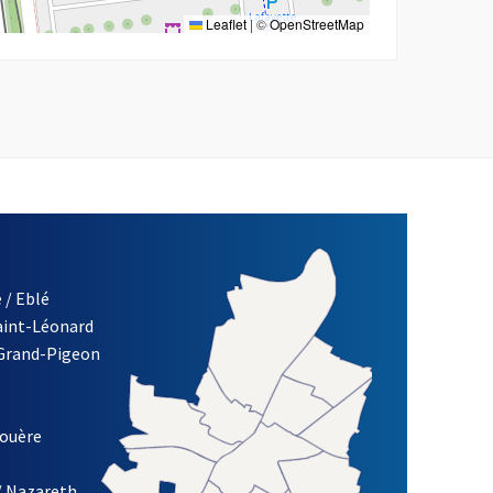
Leaflet
|
©
OpenStreetMap
 / Eblé
Saint-Léonard
re)
 Grand-Pigeon
ETTRE D'INFORMATION DES ASSOCIATIONS DE LA VILLE D'ANG
louère
/ Nazareth