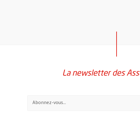
La newsletter des Ass
Pour vous inscrire à la lettre d'information des assoc
51985