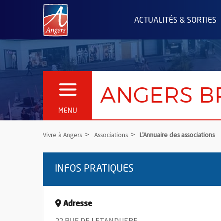
Angers.fr : Retour à l'accueil
ACTUALITÉS & SORTIES
ANGERS B
OUVRIR LE MENU
MENU
Vivre à Angers
Associations
L'Annuaire des associations
INFOS PRATIQUES
Adresse
22 RUE DE LETANDUERE