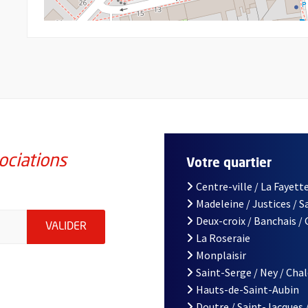
ociations
Votre quartier
Centre-ville / La Fayette
Madeleine / Justices / 
iations de la ville d'Angers, indiquez votre email (champ obligatoi
Deux-croix / Banchais /
ENVOYER MA DEMANDE D'INSCRIPTION À LA L
VALIDER
La Roseraie
Monplaisir
Saint-Serge / Ney / Cha
Hauts-de-Saint-Aubin
Doutre / Saint-Jacques 