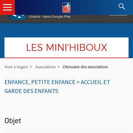
×
Angers.fr : Retour à l'accueil
AF
Vivre à Angers
VOIR
Ville d'Angers
Gratuit - dans Google Play
LES MINI'HIBOUX
Vivre à Angers
Associations
L'Annuaire des associations
ENFANCE, PETITE ENFANCE > ACCUEIL ET
GARDE DES ENFANTS
Objet