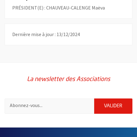
PRÉSIDENT(E) : CHAUVEAU-CALENGE Maëva
Dernière mise à jour : 13/12/2024
La newsletter des Associations
Pour vous inscrire à la lettre d'information des associations de 
ENVOY
VALIDER
51985