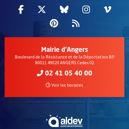
Facebook
, Ouvre une nouvelle fenêtre
Twitter
, Ouvre une nouvelle fe
Bluesky
, Ouvre une nouv
Instagram
, Ouvre un
Vime
, Ouv
Pinterest
, Ouvre une nouvell
Flux RSS
Mairie d'Angers
Boulevard de la Résistance et de la Déportation BP
80011 49020 ANGERS Cedex 02
02 41 05 40 00
Voir les horaires
, Ouvre une nouvelle fe