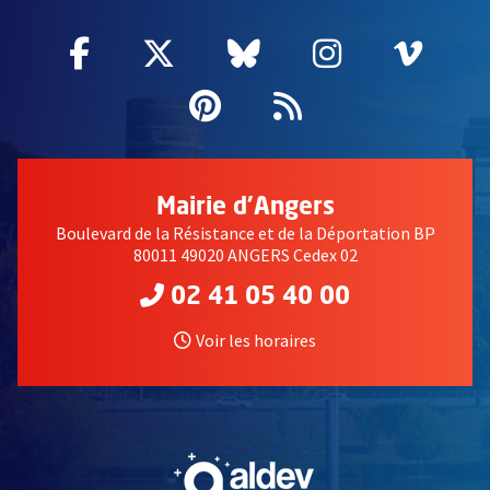
Facebook
, Ouvre une nouvelle fenêtre
Twitter
, Ouvre une nouvelle fe
Bluesky
, Ouvre une nouv
Instagram
, Ouvre un
Vime
, Ouv
Pinterest
, Ouvre une nouvell
Flux RSS
Mairie d'Angers
Boulevard de la Résistance et de la Déportation BP
80011 49020 ANGERS Cedex 02
02 41 05 40 00
Voir les horaires
, Ouvre une nouvelle fe