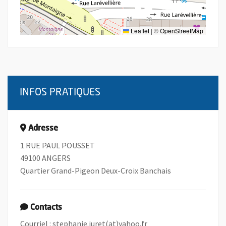
Leaflet
|
©
OpenStreetMap
INFOS PRATIQUES
Adresse
1 RUE PAUL POUSSET
49100 ANGERS
Quartier Grand-Pigeon Deux-Croix Banchais
Contacts
, Ouvre une nouvelle f
Courriel :
stephanie.juret(at)yahoo.fr