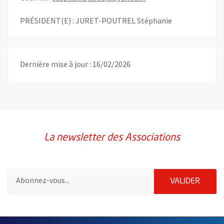
PRÉSIDENT(E) : JURET-POUTREL Stéphanie
Dernière mise à jour : 16/02/2026
La newsletter des Associations
Pour vous inscrire à la lettre d'information des associations de 
ENVOY
VALIDER
51985