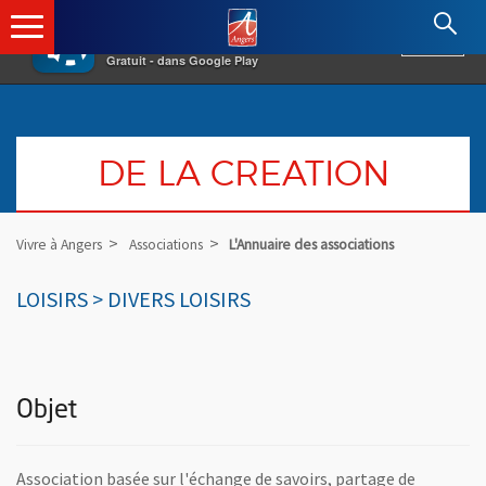
×
Angers.fr : Retour à l'accueil
AF
Vivre à Angers
VOIR
Ville d'Angers
Gratuit - dans Google Play
DE LA CREATION
Vivre à Angers
Associations
L'Annuaire des associations
LOISIRS > DIVERS LOISIRS
Objet
Association basée sur l'échange de savoirs, partage de