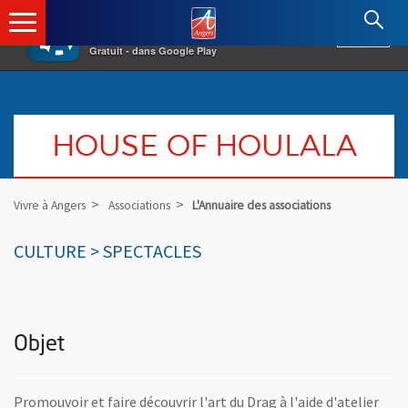
×
Angers.fr : Retour à l'accueil
AF
Vivre à Angers
VOIR
Ville d'Angers
Gratuit - dans Google Play
HOUSE OF HOULALA
Vivre à Angers
Associations
L'Annuaire des associations
CULTURE > SPECTACLES
Objet
Promouvoir et faire découvrir l'art du Drag à l'aide d'atelier