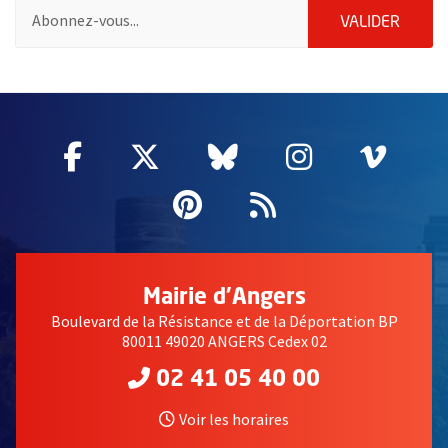
Pour vous inscrire à la lettre d'information des associations de 
ENVOY
VALIDER
51985
Facebook
, Ouvre une nouvelle fenêtre
Twitter
, Ouvre une nouvelle fe
Bluesky
, Ouvre une nouv
Instagram
, Ouvre un
Vime
, Ouv
Pinterest
, Ouvre une nouvell
Flux RSS
Mairie d'Angers
Boulevard de la Résistance et de la Déportation BP
80011 49020 ANGERS Cedex 02
02 41 05 40 00
Voir les horaires