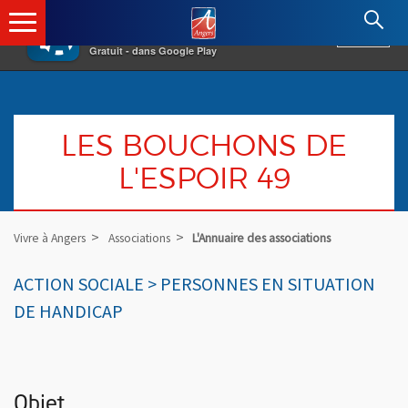
×
Angers.fr : Retour à l'accueil
AF
Vivre à Angers
VOIR
Ville d'Angers
Gratuit - dans Google Play
LES BOUCHONS DE
L'ESPOIR 49
Vivre à Angers
Associations
L'Annuaire des associations
ACTION SOCIALE > PERSONNES EN SITUATION
DE HANDICAP
Objet