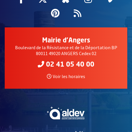
Pinterest
, Ouvre une nouvell
Flux RSS
Mairie d'Angers
Boulevard de la Résistance et de la Déportation BP
80011 49020 ANGERS Cedex 02
02 41 05 40 00
Voir les horaires
, Ouvre une nouvelle fe
, Ouvre une nouvelle fe