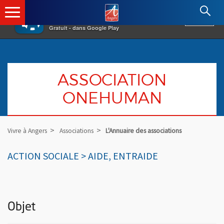
×
Angers.fr : Retour à l'accueil
AF
Vivre à Angers
VOIR
Ville d'Angers
Gratuit - dans Google Play
ASSOCIATION
ONEHUMAN
Vivre à Angers
Associations
L'Annuaire des associations
ACTION SOCIALE > AIDE, ENTRAIDE
Objet