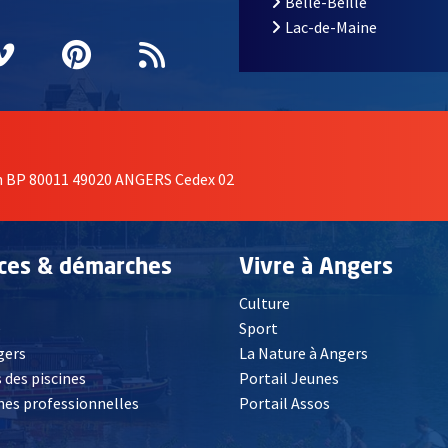
Belle-Beille
Lac-de-Maine
nêtre
elle fenêtre
e nouvelle fenêtre
agram
vre une nouvelle fenêtre
Vimeo
, Ouvre une nouvelle fenêtre
Pinterest
, Ouvre une nouvelle fenêtre
Flux RSS
on BP 80011 49020 ANGERS Cedex 02
ices & démarches
Vivre à Angers
Culture
é
Sport
, Ouvre une nouvelle fenêtre
gers
La Nature à Angers
 des piscines
Portail Jeunes
es professionnelles
Portail Assos