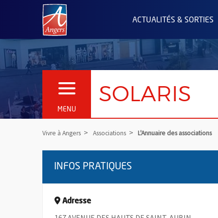
Angers.fr : Retour à l'accueil
ACTUALITÉS & SORTIES
SOLARIS
OUVRIR LE MENU
MENU
Vivre à Angers
Associations
L'Annuaire des associations
INFOS PRATIQUES
Adresse
167 AVENUE DES HAUTS DE SAINT-AUBIN