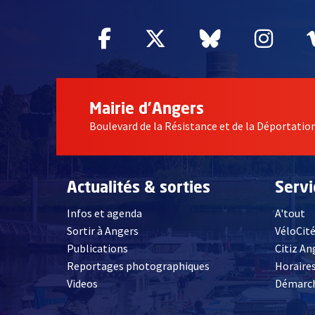
Facebook
, Ouvre une nouvelle fe
Twitter
, Ouvre une nouv
Bluesky
, Ouvre un
Inst
, Ou
Mairie d'Angers
Boulevard de la Résistance et de la Déportati
Actualités & sorties
Serv
Infos et agenda
A'tout
Sortir à Angers
VéloCit
Publications
Citiz An
Reportages photographiques
Horaires
, Ouvre une nouvelle fenêtre
Videos
Démarch