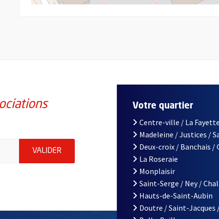
ociations
Votre quartier
Centre-ville / La Fayette
Madeleine / Justices / 
iations de la ville d'Angers, indiquez votre email (champ obligatoi
Deux-croix / Banchais /
ENVOYER MA DEMANDE D'INSCRIPTION À LA L
VALIDER
La Roseraie
Monplaisir
Saint-Serge / Ney / Cha
Hauts-de-Saint-Aubin
Doutre / Saint-Jacques 