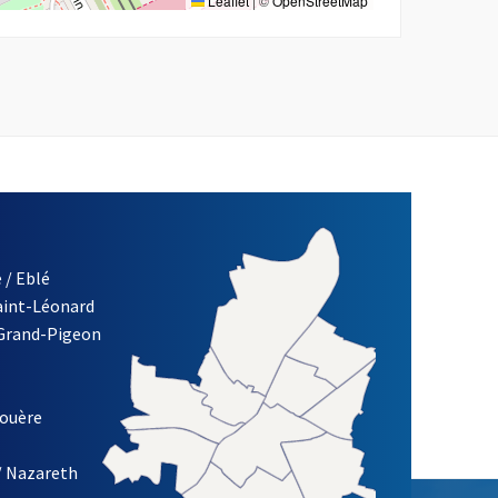
Leaflet
|
©
OpenStreetMap
 / Eblé
Saint-Léonard
re)
 Grand-Pigeon
ETTRE D'INFORMATION DES ASSOCIATIONS DE LA VILLE D'ANG
louère
/ Nazareth