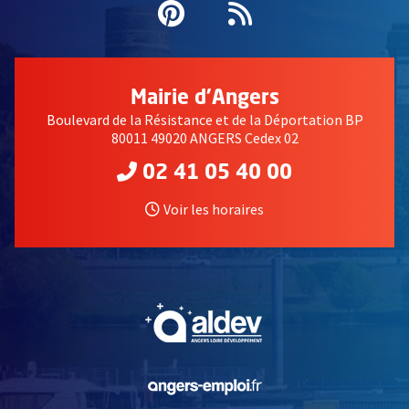
Pinterest
, Ouvre une nouvell
Flux RSS
Mairie d'Angers
Boulevard de la Résistance et de la Déportation BP
80011 49020 ANGERS Cedex 02
02 41 05 40 00
Voir les horaires
, Ouvre une nouvelle fe
, Ouvre une nouvelle fe