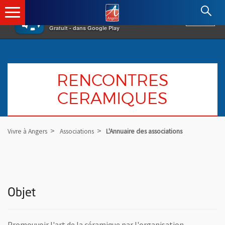
×
Angers.fr : Retour à l'accueil
AF
Vivre à Angers
VOIR
Ville d'Angers
Gratuit - dans Google Play
RENCONTRES
CERAMIQUES
Vivre à Angers
Associations
L'Annuaire des associations
Objet
Promouvoir l'art de la céramique par l'organisation