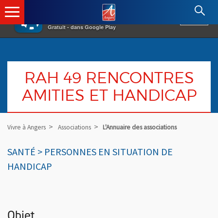
×
Angers.fr : Retour à l'accueil
AF
Vivre à Angers
VOIR
Ville d'Angers
Gratuit - dans Google Play
RAH 49 RENCONTRES
AMITIES ET HANDICAP
Vivre à Angers
Associations
L'Annuaire des associations
SANTÉ > PERSONNES EN SITUATION DE
HANDICAP
Objet