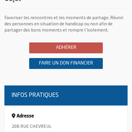
Favoriser les rencontres et les moments de partage. Réunir
des personnes en situation de handicap ou non afin de
partager des bons moments et rompre l’isolement.
A L'ASSOCIATION RAH 49
, OUVRE UNE NOUVELLE 
ADHÉRER
A L'ASSOCIATION
, OUVRE UNE NOU
FAIRE UN DON FINANCIER
INFOS PRATIQUES
Adresse
20B RUE CHEVREUL