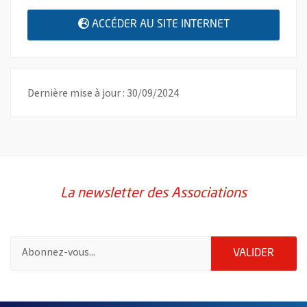
, OUVRE UNE N
ACCÉDER AU SITE INTERNET
Dernière mise à jour : 30/09/2024
La newsletter des Associations
Pour vous inscrire à la lettre d'information des associations de 
ENVOY
VALIDER
51985