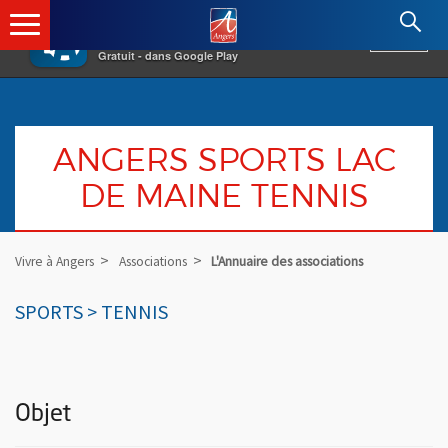
×
Angers.fr : Retour à l'accueil
AF
Vivre à Angers
VOIR
Ville d'Angers
Gratuit - dans Google Play
ANGERS SPORTS LAC
DE MAINE TENNIS
Vivre à Angers
Associations
L'Annuaire des associations
SPORTS > TENNIS
Objet