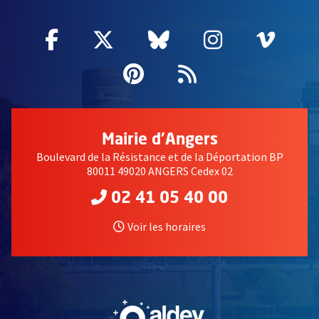
Facebook
, Ouvre une nouvelle fenêtre
Twitter
, Ouvre une nouvelle fe
Bluesky
, Ouvre une nouv
Instagram
, Ouvre un
Vime
, Ouv
Pinterest
, Ouvre une nouvell
Flux RSS
Mairie d'Angers
Boulevard de la Résistance et de la Déportation BP
80011 49020 ANGERS Cedex 02
02 41 05 40 00
Voir les horaires
, Ouvre une nouvelle fe