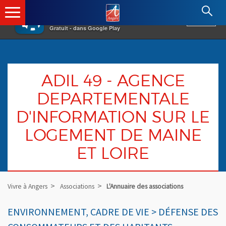
×
Angers.fr : Retour à l'accueil
AF
Vivre à Angers
VOIR
Ville d'Angers
Gratuit - dans Google Play
ADIL 49 - AGENCE
DEPARTEMENTALE
D'INFORMATION SUR LE
LOGEMENT DE MAINE
ET LOIRE
Vivre à Angers
Associations
L'Annuaire des associations
ENVIRONNEMENT, CADRE DE VIE > DÉFENSE DES