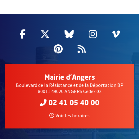
51985
Facebook
, Ouvre une nouvelle fenêtre
Twitter
, Ouvre une nouvelle fe
Bluesky
, Ouvre une nouv
Instagram
, Ouvre un
Vime
, Ouv
Pinterest
, Ouvre une nouvell
Flux RSS
Mairie d'Angers
Boulevard de la Résistance et de la Déportation BP
80011 49020 ANGERS Cedex 02
02 41 05 40 00
Voir les horaires