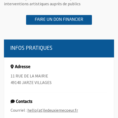
interventions artistiques auprès de publics
A L'ASSOCIATION 
, OUVRE UNE NOU
FAIRE UN DON FINANCIER
INFOS PRATIQUES
Adresse
11 RUE DE LA MAIRIE
49140 JARZE VILLAGES
Contacts
, Ouvre une nouvelle f
Courriel :
hello(at)ledeuxiemecoeur.fr