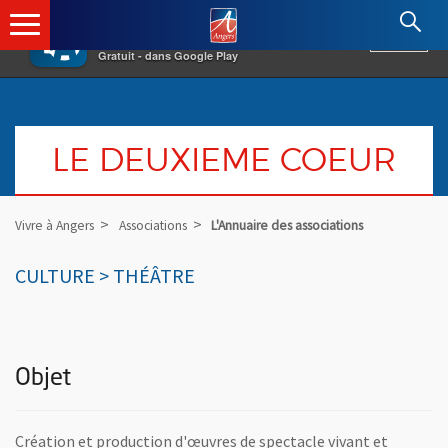
×
Angers.fr : Retour à l'accueil
AF
Vivre à Angers
VOIR
Ville d'Angers
Gratuit - dans Google Play
LE DEUXIEME COEUR
Vivre à Angers
Associations
L'Annuaire des associations
CULTURE > THÉÂTRE
Objet
Création et production d'œuvres de spectacle vivant et