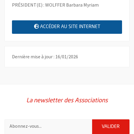
PRÉSIDENT(E) : WOLFFER Barbara Myriam
, OUVRE UNE N
ACCÉDER AU SITE INTERNET
Dernière mise à jour : 16/01/2026
La newsletter des Associations
Pour vous inscrire à la lettre d'information des associations de 
ENVOY
VALIDER