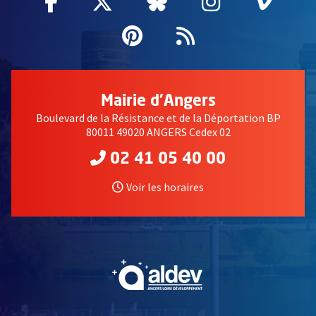
Facebook
, Ouvre une nouvelle fenêtre
Twitter
, Ouvre une nouvelle fe
Bluesky
, Ouvre une nouv
Instagram
, Ouvre un
Vime
, Ouv
Pinterest
, Ouvre une nouvell
Flux RSS
Mairie d'Angers
Boulevard de la Résistance et de la Déportation BP
80011 49020 ANGERS Cedex 02
02 41 05 40 00
Voir les horaires
, Ouvre une nouvelle fe
, Ouvre une nouvelle fe