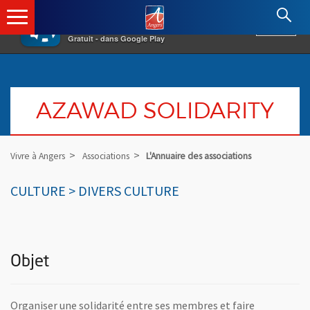
×
Angers.fr : Retour à l'accueil
AF
Vivre à Angers
VOIR
Ville d'Angers
Gratuit - dans Google Play
AZAWAD SOLIDARITY
Vivre à Angers
Associations
L'Annuaire des associations
CULTURE > DIVERS CULTURE
Objet
Organiser une solidarité entre ses membres et faire