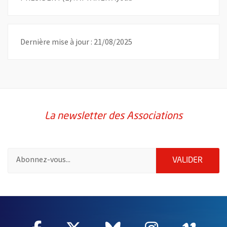
Dernière mise à jour : 21/08/2025
La newsletter des Associations
Pour vous inscrire à la lettre d'information des associations de 
ENVOY
VALIDER
51985