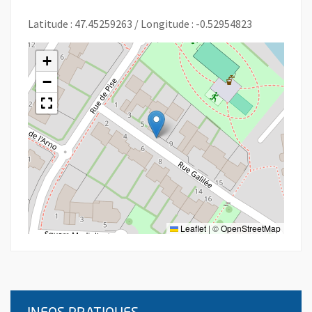
Latitude : 47.45259263 / Longitude : -0.52954823
+
−
Leaflet
|
©
OpenStreetMap