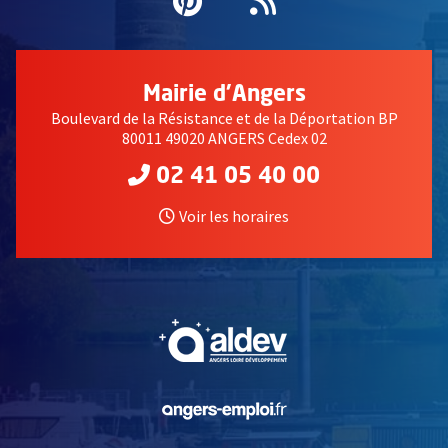
Pinterest
, Ouvre une nouvell
Flux RSS
Mairie d'Angers
Boulevard de la Résistance et de la Déportation BP
80011 49020 ANGERS Cedex 02
02 41 05 40 00
Voir les horaires
, Ouvre une nouvelle fe
, Ouvre une nouvelle fe