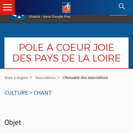
×
Angers.fr : Retour à l'accueil
AF
Vivre à Angers
VOIR
Ville d'Angers
Gratuit - dans Google Play
POLE A COEUR JOIE
DES PAYS DE LA LOIRE
Vivre à Angers
Associations
L'Annuaire des associations
CULTURE > CHANT
Objet