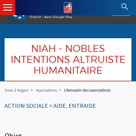
×
Angers.fr : Retour à l'accueil
AF
Vivre à Angers
VOIR
Ville d'Angers
Gratuit - dans Google Play
NIAH - NOBLES
INTENTIONS ALTRUISTE
HUMANITAIRE
Vivre à Angers
Associations
L'Annuaire des associations
ACTION SOCIALE > AIDE, ENTRAIDE