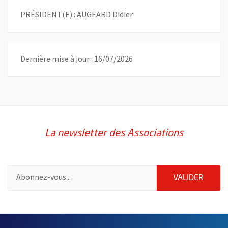
PRÉSIDENT(E) : AUGEARD Didier
Dernière mise à jour : 16/07/2026
La newsletter des Associations
Pour vous inscrire à la lettre d'information des associations de 
ENVOY
VALIDER
51985