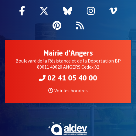
Facebook
, Ouvre une nouvelle fenêtre
Twitter
, Ouvre une nouvelle fe
Bluesky
, Ouvre une nouv
Instagram
, Ouvre un
Vime
, Ouv
Pinterest
, Ouvre une nouvell
Flux RSS
Mairie d'Angers
Boulevard de la Résistance et de la Déportation BP
80011 49020 ANGERS Cedex 02
02 41 05 40 00
Voir les horaires
, Ouvre une nouvelle fe