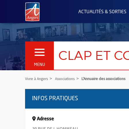
Angers.fr : Retour à l'accueil
ACTUALITÉS & SORTIES
CLAP ET C
OUVRIR LE MENU
MENU
Vivre à Angers
Associations
L'Annuaire des associations
INFOS PRATIQUES
Adresse
30 RUE DE L HOMMEAU