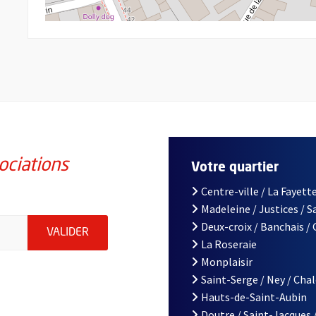
ociations
Votre quartier
Centre-ville / La Fayette
Madeleine / Justices / 
iations de la ville d'Angers, indiquez votre email (champ obligatoi
Deux-croix / Banchais /
ENVOYER MA DEMANDE D'INSCRIPTION À LA L
VALIDER
La Roseraie
Monplaisir
Saint-Serge / Ney / Cha
Hauts-de-Saint-Aubin
Doutre / Saint-Jacques 