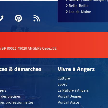
Belle-Beille
Lac-de-Maine
nêtre
elle fenêtre
e nouvelle fenêtre
agram
vre une nouvelle fenêtre
Vimeo
, Ouvre une nouvelle fenêtre
Pinterest
, Ouvre une nouvelle fenêtre
Flux RSS
on BP 80011 49020 ANGERS Cedex 02
ices & démarches
Vivre à Angers
Culture
é
Sport
, Ouvre une nouvelle fenêtre
gers
La Nature à Angers
 des piscines
Portail Jeunes
es professionnelles
Portail Assos