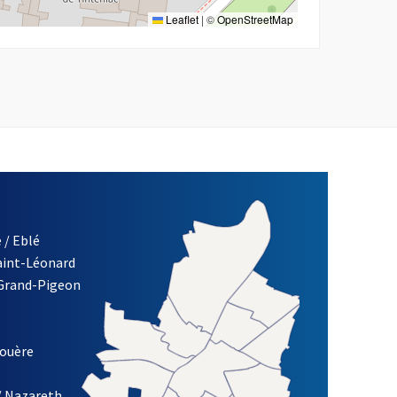
Leaflet
|
©
OpenStreetMap
 / Eblé
Saint-Léonard
re)
 Grand-Pigeon
ETTRE D'INFORMATION DES ASSOCIATIONS DE LA VILLE D'ANG
louère
/ Nazareth