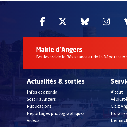
Facebook
, Ouvre une nouvelle fe
Twitter
, Ouvre une nouv
Bluesky
, Ouvre un
Inst
, Ou
Mairie d'Angers
Boulevard de la Résistance et de la Déportati
Actualités & sorties
Serv
Infos et agenda
A'tout
Sortir à Angers
VéloCit
Publications
Citiz An
Reportages photographiques
Horaires
, Ouvre une nouvelle fenêtre
Videos
Démarch