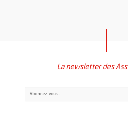
La newsletter des Ass
Pour vous inscrire à la lettre d'information des assoc
51985