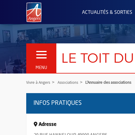
Angers.fr : Retour à l'accueil
ACTUALITÉS & SORTIES
LE TOIT D
OUVRIR LE MENU
MENU
Vivre à Angers
Associations
L'Annuaire des associations
INFOS PRATIQUES
Adresse
20 RUE HANNELOUP 49000 ANGERS