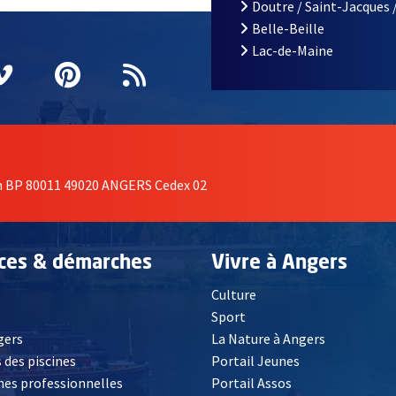
Doutre / Saint-Jacques 
Belle-Beille
Lac-de-Maine
nêtre
elle fenêtre
e nouvelle fenêtre
agram
vre une nouvelle fenêtre
Vimeo
, Ouvre une nouvelle fenêtre
Pinterest
, Ouvre une nouvelle fenêtre
Flux RSS
on BP 80011 49020 ANGERS Cedex 02
ices & démarches
Vivre à Angers
Culture
é
Sport
, Ouvre une nouvelle fenêtre
gers
La Nature à Angers
 des piscines
Portail Jeunes
es professionnelles
Portail Assos