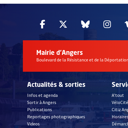
Facebook
, Ouvre une nouvelle fe
Twitter
, Ouvre une nouv
Bluesky
, Ouvre un
Inst
, Ou
Mairie d'Angers
Boulevard de la Résistance et de la Déportati
Actualités & sorties
Serv
Infos et agenda
A'tout
Sortir à Angers
VéloCit
Publications
Citiz An
Reportages photographiques
Horaires
, Ouvre une nouvelle fenêtre
Videos
Démarch