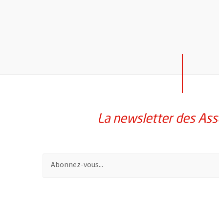
La newsletter des Ass
Pour vous inscrire à la lettre d'information des assoc
51985