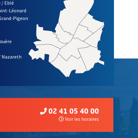
 / Eblé
Saint-Léonard
re)
 Grand-Pigeon
ETTRE D'INFORMATION DES ASSOCIATIONS DE LA VILLE D'ANG
louère
/ Nazareth
02 41 05 40 00
Voir les horaires