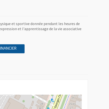
ysique et sportive donnée pendant les heures de
'expression et l'apprentissage de la vie associative
A L'ASSOCIATION ASSOCIATION SPORTIVE DU COLLE
, OUVRE UNE NOUVELLE FENÊTRE
FINANCIER