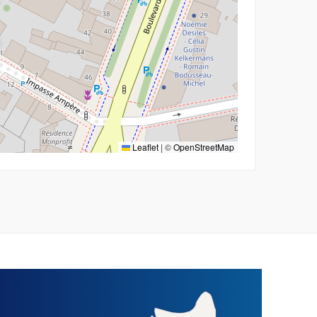
Leaflet
|
©
OpenStreetMap