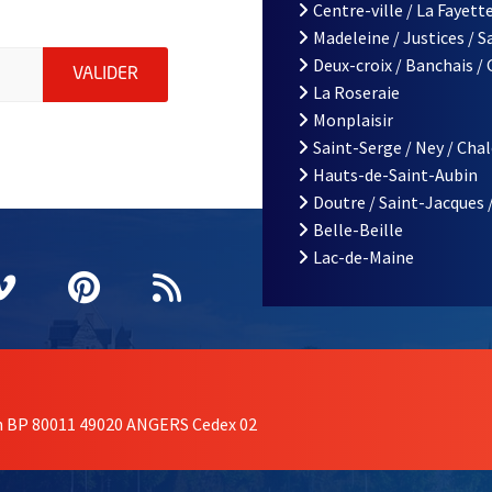
Centre-ville / La Fayette
Madeleine / Justices / 
iations de la ville d'Angers, indiquez votre email (champ obligatoi
Deux-croix / Banchais /
ENVOYER MA DEMANDE D'INSCRIPTION À LA L
VALIDER
La Roseraie
Monplaisir
Saint-Serge / Ney / Cha
Hauts-de-Saint-Aubin
Doutre / Saint-Jacques 
Belle-Beille
Lac-de-Maine
nêtre
elle fenêtre
e nouvelle fenêtre
agram
vre une nouvelle fenêtre
Vimeo
, Ouvre une nouvelle fenêtre
Pinterest
, Ouvre une nouvelle fenêtre
Flux RSS
on BP 80011 49020 ANGERS Cedex 02