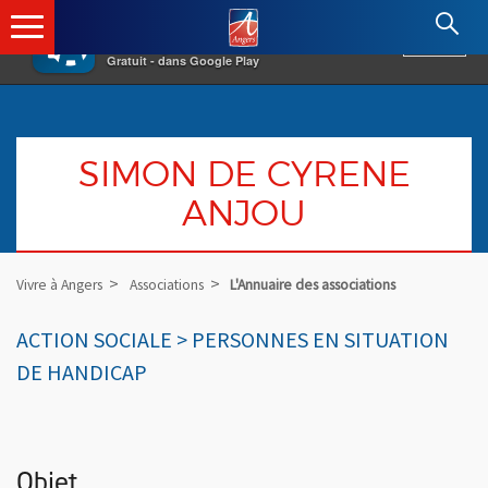
×
Angers.fr : Retour à l'accueil
AF
Vivre à Angers
VOIR
Ville d'Angers
Gratuit - dans Google Play
SIMON DE CYRENE
ANJOU
Vivre à Angers
Associations
L'Annuaire des associations
ACTION SOCIALE > PERSONNES EN SITUATION
DE HANDICAP
Objet