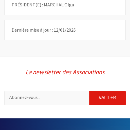
PRÉSIDENT(E) : MARCHAL Olga
Dernière mise à jour : 12/01/2026
La newsletter des Associations
Pour vous inscrire à la lettre d'information des associations de 
ENVOY
VALIDER
51985