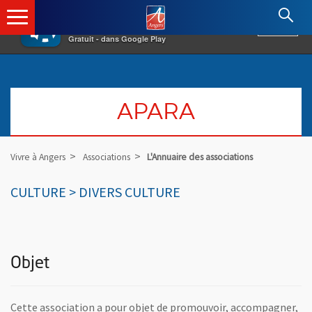
×
Angers.fr : Retour à l'accueil
AF
Vivre à Angers
VOIR
Ville d'Angers
Gratuit - dans Google Play
APARA
Vivre à Angers
Associations
L'Annuaire des associations
CULTURE > DIVERS CULTURE
Objet
Cette association a pour objet de promouvoir, accompagner,