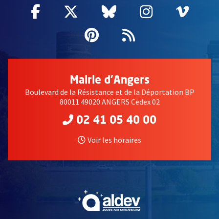
Facebook
, Ouvre une nouvelle fenêtre
Twitter
, Ouvre une nouvelle fe
Bluesky
, Ouvre une nouv
Instagram
, Ouvre un
Vime
, Ouv
Pinterest
, Ouvre une nouvell
Flux RSS
Mairie d'Angers
Boulevard de la Résistance et de la Déportation BP
80011 49020 ANGERS Cedex 02
02 41 05 40 00
Voir les horaires
, Ouvre une nouvelle fe