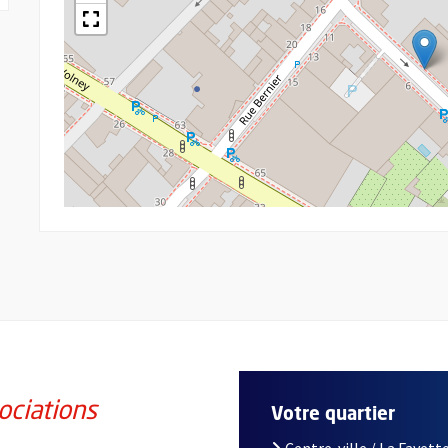
ociations
Votre quartier
Centre-ville / La Fayette