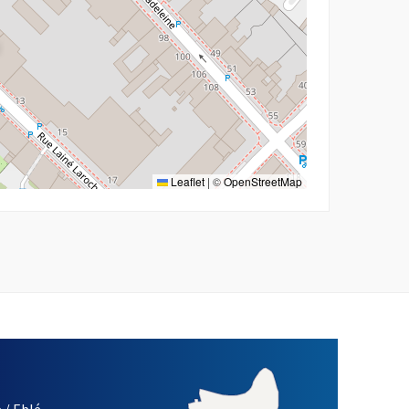
Leaflet
|
©
OpenStreetMap
 / Eblé