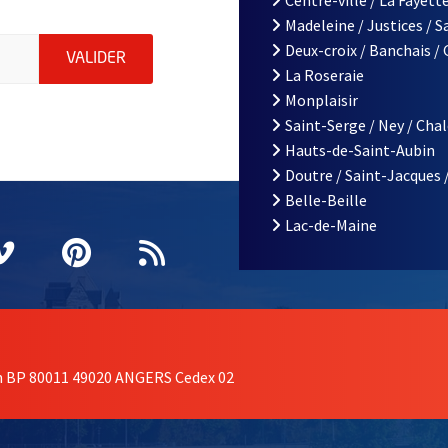
Madeleine / Justices / 
iations de la ville d'Angers, indiquez votre email (champ obligatoi
Deux-croix / Banchais /
ENVOYER MA DEMANDE D'INSCRIPTION À LA L
VALIDER
La Roseraie
Monplaisir
Saint-Serge / Ney / Cha
Hauts-de-Saint-Aubin
Doutre / Saint-Jacques 
Belle-Beille
Lac-de-Maine
nêtre
elle fenêtre
e nouvelle fenêtre
agram
vre une nouvelle fenêtre
Vimeo
, Ouvre une nouvelle fenêtre
Pinterest
, Ouvre une nouvelle fenêtre
Flux RSS
on BP 80011 49020 ANGERS Cedex 02