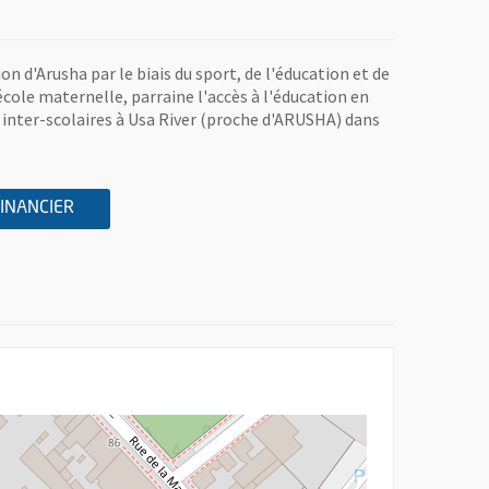
n d'Arusha par le biais du sport, de l'éducation et de
école maternelle, parraine l'accès à l'éducation en
 inter-scolaires à Usa River (proche d'ARUSHA) dans
A L'ASSOCIATION AIDE AU DEVELOPPEMENT POUR LES
, OUVRE UNE NOUVELLE FENÊTRE
FINANCIER