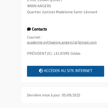
49000 ANGERS
Quartier Justices Madeleine Saint-Léonard
Contacts
Courriel :
, Ouvr
academie.pythagore.angers(at)gmail.com
PRÉSIDENT(E) : LELIEVRE Gildas
, OUVRE
ACCÉDER AU SITE INTERNET
Dernière mise à jour : 05/09/2025