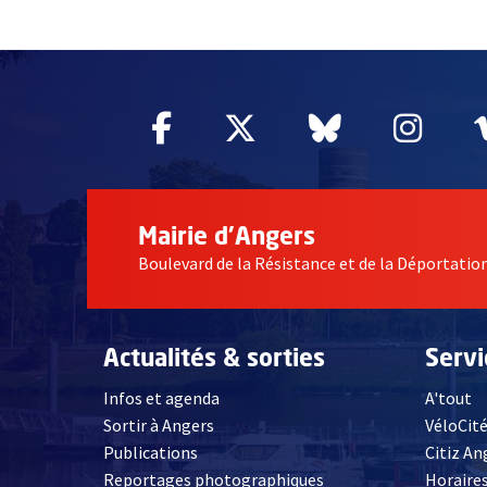
51985
Facebook
, Ouvre une nouvelle fe
Twitter
, Ouvre une nouv
Bluesky
, Ouvre un
Inst
, Ou
Mairie d'Angers
Boulevard de la Résistance et de la Déportati
Actualités & sorties
Serv
Infos et agenda
A'tout
Sortir à Angers
VéloCit
Publications
Citiz An
Reportages photographiques
Horaires