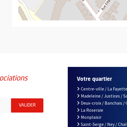
ociations
Votre quartier
Centre-ville / La Fayette
Madeleine / Justices / 
iations de la ville d'Angers, indiquez votre email (champ obligatoi
Deux-croix / Banchais /
ENVOYER MA DEMANDE D'INSCRIPTION À LA L
VALIDER
La Roseraie
Monplaisir
Saint-Serge / Ney / Cha