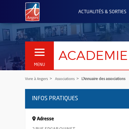
Angers.fr : Retour à l'accueil
ACTUALITÉS & SORTIES
ACADEMIE
OUVRIR LE MENU
MENU
Vivre à Angers
Associations
L'Annuaire des associations
INFOS PRATIQUES
Adresse
2 RUE EDGAR QUINET