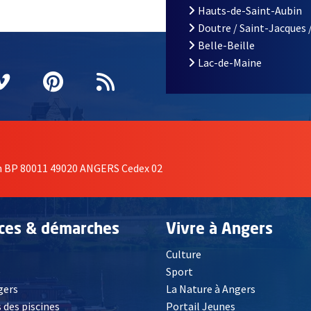
Hauts-de-Saint-Aubin
Doutre / Saint-Jacques 
Belle-Beille
Lac-de-Maine
nêtre
elle fenêtre
e nouvelle fenêtre
agram
vre une nouvelle fenêtre
Vimeo
, Ouvre une nouvelle fenêtre
Pinterest
, Ouvre une nouvelle fenêtre
Flux RSS
on BP 80011 49020 ANGERS Cedex 02
ices & démarches
Vivre à Angers
Culture
é
Sport
, Ouvre une nouvelle fenêtre
gers
La Nature à Angers
 des piscines
Portail Jeunes