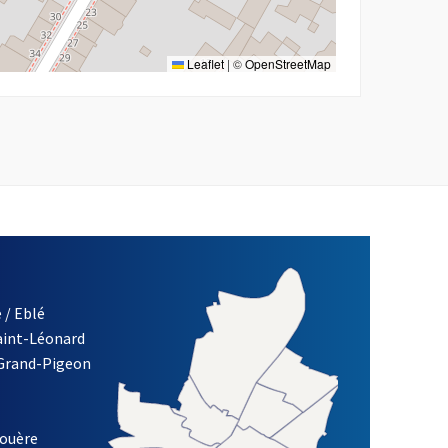
Leaflet
|
©
OpenStreetMap
 / Eblé
Saint-Léonard
re)
 Grand-Pigeon
ETTRE D'INFORMATION DES ASSOCIATIONS DE LA VILLE D'ANG
louère