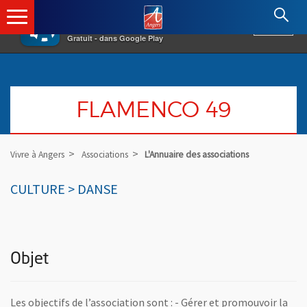
×
Angers.fr : Retour à l'accueil
AF
Vivre à Angers
VOIR
Ville d'Angers
Gratuit - dans Google Play
FLAMENCO 49
Vivre à Angers
Associations
L'Annuaire des associations
CULTURE > DANSE
Objet
Les objectifs de l’association sont : - Gérer et promouvoir la