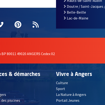
Hauts-de-Saint-Aubin
Doutre / Saint-Jacques 
Belle-Beille
Lac-de-Maine
nêtre
elle fenêtre
e nouvelle fenêtre
agram
vre une nouvelle fenêtre
Vimeo
, Ouvre une nouvelle fenêtre
Pinterest
, Ouvre une nouvelle fenêtre
Flux RSS
on BP 80011 49020 ANGERS Cedex 02
ices & démarches
Vivre à Angers
Culture
é
Sport
, Ouvre une nouvelle fenêtre
gers
La Nature à Angers
 des piscines
Portail Jeunes