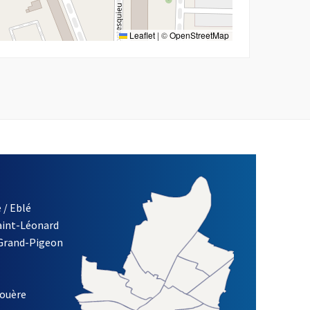
Leaflet
|
©
OpenStreetMap
 / Eblé
Saint-Léonard
re)
 Grand-Pigeon
ETTRE D'INFORMATION DES ASSOCIATIONS DE LA VILLE D'ANG
louère