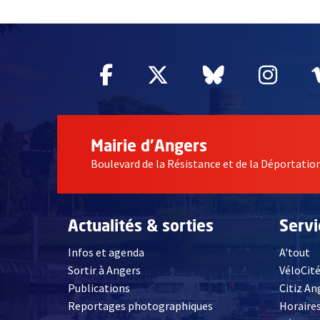
51985
Facebook
, Ouvre une nouvelle fe
Twitter
, Ouvre une nouv
Bluesky
, Ouvre un
Inst
, Ou
Mairie d'Angers
Boulevard de la Résistance et de la Déportati
Actualités & sorties
Serv
Infos et agenda
A'tout
Sortir à Angers
VéloCit
Publications
Citiz An
Reportages photographiques
Horaires