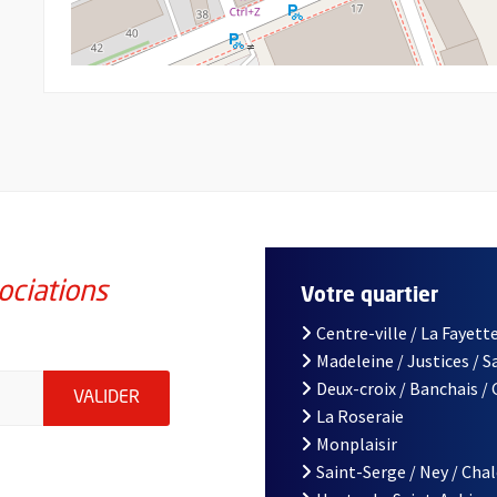
ociations
Votre quartier
Centre-ville / La Fayette
Madeleine / Justices / 
iations de la ville d'Angers, indiquez votre email (champ obligatoi
Deux-croix / Banchais /
ENVOYER MA DEMANDE D'INSCRIPTION À LA L
VALIDER
La Roseraie
Monplaisir
Saint-Serge / Ney / Cha