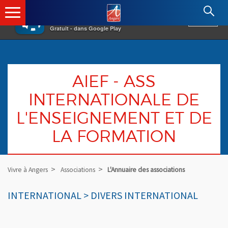
×
Angers.fr : Retour à l'accueil
AF
Vivre à Angers
VOIR
Ville d'Angers
Gratuit - dans Google Play
AIEF - ASS
INTERNATIONALE DE
L'ENSEIGNEMENT ET DE
LA FORMATION
Vivre à Angers
Associations
L'Annuaire des associations
INTERNATIONAL > DIVERS INTERNATIONAL