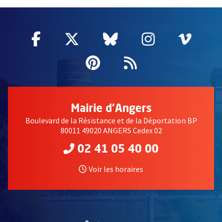
51985
Facebook
, Ouvre une nouvelle fenêtre
Twitter
, Ouvre une nouvelle fe
Bluesky
, Ouvre une nouv
Instagram
, Ouvre un
Vime
, Ouv
Pinterest
, Ouvre une nouvell
Flux RSS
Mairie d'Angers
Boulevard de la Résistance et de la Déportation BP
80011 49020 ANGERS Cedex 02
02 41 05 40 00
Voir les horaires