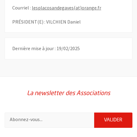
, Ouvre une nouve
Courriel :
lesplacosandegaves(at)orange.fr
PRÉSIDENT(E) : VILCHIEN Daniel
Dernière mise à jour : 19/02/2025
La newsletter des Associations
Pour vous inscrire à la lettre d'information des associations de 
ENVOY
VALIDER