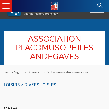
×
Angers.fr : Retour à l'accueil
AF
Vivre à Angers
VOIR
Ville d'Angers
Gratuit - dans Google Play
ASSOCIATION
PLACOMUSOPHILES
ANDEGAVES
Vivre à Angers
Associations
L'Annuaire des associations
LOISIRS > DIVERS LOISIRS