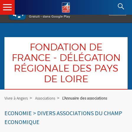
×
Angers.fr : Retour à l'accueil
AF
Vivre à Angers
VOIR
Ville d'Angers
Gratuit - dans Google Play
FONDATION DE
FRANCE - DÉLÉGATION
RÉGIONALE DES PAYS
DE LOIRE
Vivre à Angers
Associations
L'Annuaire des associations
ECONOMIE > DIVERS ASSOCIATIONS DU CHAMP
ECONOMIQUE