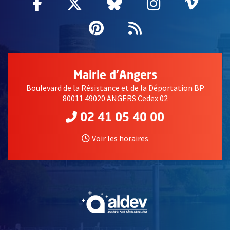
Facebook
, Ouvre une nouvelle fenêtre
Twitter
, Ouvre une nouvelle fe
Bluesky
, Ouvre une nouv
Instagram
, Ouvre un
Vime
, Ouv
Pinterest
, Ouvre une nouvell
Flux RSS
Mairie d'Angers
Boulevard de la Résistance et de la Déportation BP
80011 49020 ANGERS Cedex 02
02 41 05 40 00
Voir les horaires
, Ouvre une nouvelle fe