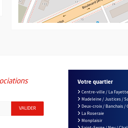
ociations
Votre quartier
Centre-ville / La Fayette
Madeleine / Justices / 
iations de la ville d'Angers, indiquez votre email (champ obligatoi
Deux-croix / Banchais /
ENVOYER MA DEMANDE D'INSCRIPTION À LA L
VALIDER
La Roseraie
Monplaisir
Saint-Serge / Ney / Cha