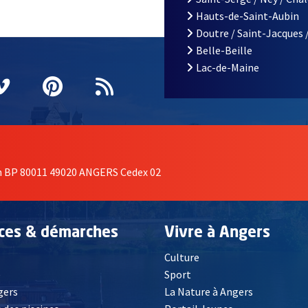
Hauts-de-Saint-Aubin
Doutre / Saint-Jacques 
Belle-Beille
Lac-de-Maine
nêtre
elle fenêtre
e nouvelle fenêtre
agram
vre une nouvelle fenêtre
Vimeo
, Ouvre une nouvelle fenêtre
Pinterest
, Ouvre une nouvelle fenêtre
Flux RSS
on BP 80011 49020 ANGERS Cedex 02
ices & démarches
Vivre à Angers
Culture
é
Sport
, Ouvre une nouvelle fenêtre
gers
La Nature à Angers