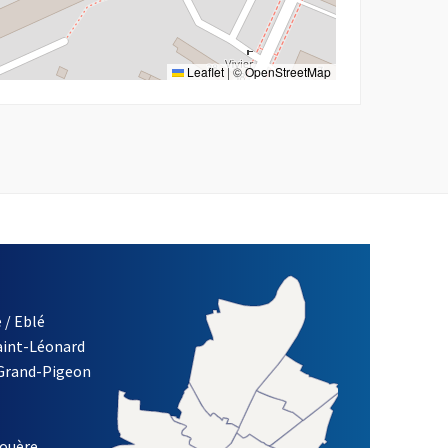
Leaflet
|
©
OpenStreetMap
 / Eblé
Saint-Léonard
re)
 Grand-Pigeon
ETTRE D'INFORMATION DES ASSOCIATIONS DE LA VILLE D'ANG
louère