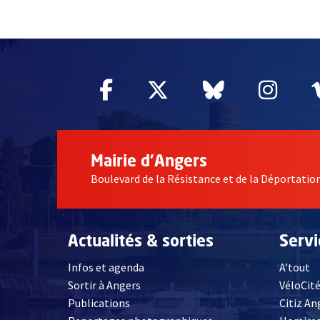
51985
Facebook
, Ouvre une nouvelle fe
Twitter
, Ouvre une nouv
Bluesky
, Ouvre un
Inst
, Ou
Mairie d'Angers
Boulevard de la Résistance et de la Déportati
Actualités & sorties
Serv
Infos et agenda
A'tout
Sortir à Angers
VéloCit
Publications
Citiz An