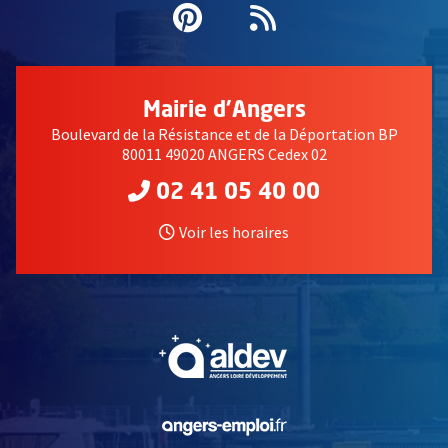
Pinterest
, Ouvre une nouvell
Flux RSS
Mairie d'Angers
Boulevard de la Résistance et de la Déportation BP
80011 49020 ANGERS Cedex 02
02 41 05 40 00
Voir les horaires
, Ouvre une nouvelle fe
, Ouvre une nouvelle fe