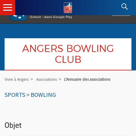
×
Angers.fr : Retour à l'accueil
AF
Vivre à Angers
VOIR
Ville d'Angers
Gratuit - dans Google Play
ANGERS BOWLING
CLUB
Vivre à Angers
Associations
L'Annuaire des associations
SPORTS > BOWLING
Objet